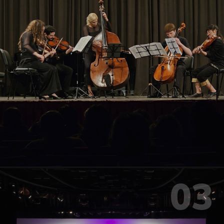
Dirigidos a jóvenes músicos, profesores y profesionales de
orquestas juveniles.
Colegio María Auxiliadora · Av. Alberdi 283, Resistencia
SÁB 18 AL VIE 24 DE JULIO · 9:30 – 18 H
03
ENSAMBLE DE CÁMARA DEL FESTIVAL
Concierto de Cámara del Festival
Ensamble de Música de Cámara conformado por el equipo de