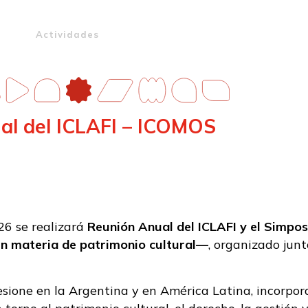
ome
Actividades
Mecenas
Noticias
Otras Edicion
al del ICLAFI – ICOMOS
26 se realizará
Reunión Anual del ICLAFI y el Simpo
n materia de patrimonio cultural—
, organizado jun
esione en la Argentina y en América Latina, incorpor